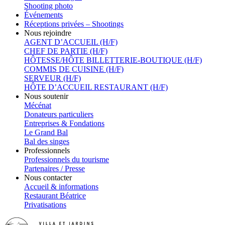
Shooting photo
Événements
Réceptions privées – Shootings
Nous rejoindre
AGENT D’ACCUEIL (H/F)
CHEF DE PARTIE (H/F)
HÔTESSE/HÔTE BILLETTERIE-BOUTIQUE (H/F)
COMMIS DE CUISINE (H/F)
SERVEUR (H/F)
HÔTE D’ACCUEIL RESTAURANT (H/F)
Nous soutenir
Mécénat
Donateurs particuliers
Entreprises & Fondations
Le Grand Bal
Bal des singes
Professionnels
Professionnels du tourisme
Partenaires / Presse
Nous contacter
Accueil & informations
Restaurant Béatrice
Privatisations