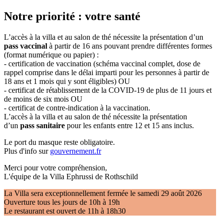
Notre priorité : votre santé
L’accès à la villa et au salon de thé nécessite la présentation d’un
pass vaccinal
à partir de 16 ans pouvant prendre différentes formes
(format numérique ou papier) :
- certification de vaccination (schéma vaccinal complet, dose de
rappel comprise dans le délai imparti pour les personnes à partir de
18 ans et 1 mois qui y sont éligibles) OU
- certificat de rétablissement de la COVID-19 de plus de 11 jours et
de moins de six mois OU
- certificat de contre-indication à la vaccination.
L’accès à la villa et au salon de thé nécessite la présentation
d’un
pass sanitaire
pour les enfants entre 12 et 15 ans inclus.
Le port du masque reste obligatoire.
Plus d'info sur
gouvernement.fr
Merci pour votre compréhension,
L'équipe de la Villa Ephrussi de Rothschild
La Villa sera exceptionnellement fermée le samedi 29 août 2026
Ouverture tous les jours de 10h à 19h
Le restaurant est ouvert de 11h à 18h30