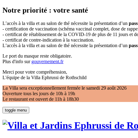
Notre priorité : votre santé
L’accès à la villa et au salon de thé nécessite la présentation d’un
pass
- certification de vaccination (schéma vaccinal complet, dose de rappel
- certificat de rétablissement de la COVID-19 de plus de 11 jours et
- certificat de contre-indication à la vaccination.
L’accès à la villa et au salon de thé nécessite la présentation d’un
pass
Le port du masque reste obligatoire.
Plus d'info sur
gouvernement.fr
Merci pour votre compréhension,
L'équipe de la Villa Ephrussi de Rothschild
La Villa sera exceptionnellement fermée le samedi 29 août 2026
Ouverture tous les jours de 10h à 19h
Le restaurant est ouvert de 11h à 18h30
toggle menu