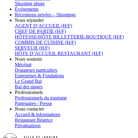
Shooting photo
Événements
Réceptions privées – Shootings
Nous rejoindre
AGENT D’ACCUEIL (H/F)
CHEF DE PARTIE (H/F)
HÔTESSE/HÔTE BILLETTERIE-BOUTIQUE (H/F)
COMMIS DE CUISINE (H/F)
SERVEUR (H/F)
HÔTE D’ACCUEIL RESTAURANT (H/F)
Nous soutenir
Mécénat
Donateurs particuliers
Entreprises & Fondations
Le Grand Bal
Bal des singes
Professionnels
Professionnels du tourisme
Partenaires / Presse
Nous contacter
Accueil & informations
Restaurant Béatrice
Privatisations