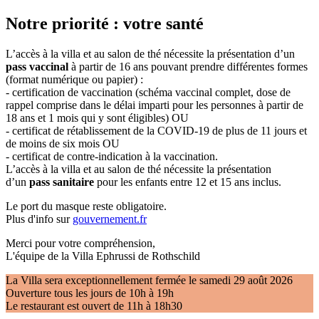
Notre priorité : votre santé
L’accès à la villa et au salon de thé nécessite la présentation d’un
pass vaccinal
à partir de 16 ans pouvant prendre différentes formes
(format numérique ou papier) :
- certification de vaccination (schéma vaccinal complet, dose de
rappel comprise dans le délai imparti pour les personnes à partir de
18 ans et 1 mois qui y sont éligibles) OU
- certificat de rétablissement de la COVID-19 de plus de 11 jours et
de moins de six mois OU
- certificat de contre-indication à la vaccination.
L’accès à la villa et au salon de thé nécessite la présentation
d’un
pass sanitaire
pour les enfants entre 12 et 15 ans inclus.
Le port du masque reste obligatoire.
Plus d'info sur
gouvernement.fr
Merci pour votre compréhension,
L'équipe de la Villa Ephrussi de Rothschild
La Villa sera exceptionnellement fermée le samedi 29 août 2026
Ouverture tous les jours de 10h à 19h
Le restaurant est ouvert de 11h à 18h30