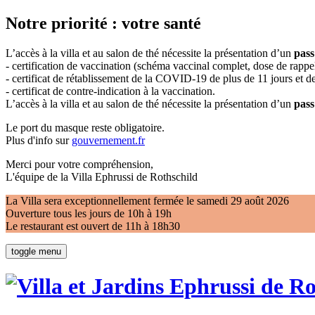
Notre priorité : votre santé
L’accès à la villa et au salon de thé nécessite la présentation d’un
pass
- certification de vaccination (schéma vaccinal complet, dose de rappel
- certificat de rétablissement de la COVID-19 de plus de 11 jours et
- certificat de contre-indication à la vaccination.
L’accès à la villa et au salon de thé nécessite la présentation d’un
pass
Le port du masque reste obligatoire.
Plus d'info sur
gouvernement.fr
Merci pour votre compréhension,
L'équipe de la Villa Ephrussi de Rothschild
La Villa sera exceptionnellement fermée le samedi 29 août 2026
Ouverture tous les jours de 10h à 19h
Le restaurant est ouvert de 11h à 18h30
toggle menu