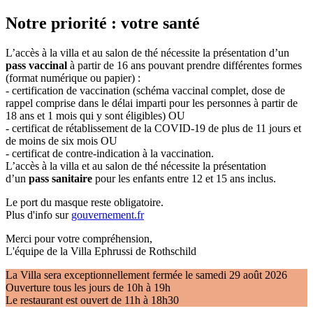
Notre priorité : votre santé
L’accès à la villa et au salon de thé nécessite la présentation d’un
pass vaccinal
à partir de 16 ans pouvant prendre différentes formes
(format numérique ou papier) :
- certification de vaccination (schéma vaccinal complet, dose de
rappel comprise dans le délai imparti pour les personnes à partir de
18 ans et 1 mois qui y sont éligibles) OU
- certificat de rétablissement de la COVID-19 de plus de 11 jours et
de moins de six mois OU
- certificat de contre-indication à la vaccination.
L’accès à la villa et au salon de thé nécessite la présentation
d’un
pass sanitaire
pour les enfants entre 12 et 15 ans inclus.
Le port du masque reste obligatoire.
Plus d'info sur
gouvernement.fr
Merci pour votre compréhension,
L'équipe de la Villa Ephrussi de Rothschild
La Villa sera exceptionnellement fermée le samedi 29 août 2026
Ouverture tous les jours de 10h à 19h
Le restaurant est ouvert de 11h à 18h30