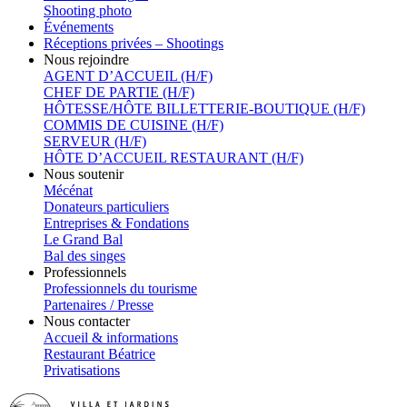
Shooting photo
Événements
Réceptions privées – Shootings
Nous rejoindre
AGENT D’ACCUEIL (H/F)
CHEF DE PARTIE (H/F)
HÔTESSE/HÔTE BILLETTERIE-BOUTIQUE (H/F)
COMMIS DE CUISINE (H/F)
SERVEUR (H/F)
HÔTE D’ACCUEIL RESTAURANT (H/F)
Nous soutenir
Mécénat
Donateurs particuliers
Entreprises & Fondations
Le Grand Bal
Bal des singes
Professionnels
Professionnels du tourisme
Partenaires / Presse
Nous contacter
Accueil & informations
Restaurant Béatrice
Privatisations