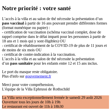
Notre priorité : votre santé
L’accès à la villa et au salon de thé nécessite la présentation d’un
pass vaccinal
à partir de 16 ans pouvant prendre différentes formes
(format numérique ou papier) :
- certification de vaccination (schéma vaccinal complet, dose de
rappel comprise dans le délai imparti pour les personnes à partir de
18 ans et 1 mois qui y sont éligibles) OU
- certificat de rétablissement de la COVID-19 de plus de 11 jours et
de moins de six mois OU
- certificat de contre-indication à la vaccination.
L’accès à la villa et au salon de thé nécessite la présentation
d’un
pass sanitaire
pour les enfants entre 12 et 15 ans inclus.
Le port du masque reste obligatoire.
Plus d'info sur
gouvernement.fr
Merci pour votre compréhension,
L'équipe de la Villa Ephrussi de Rothschild
La Villa sera exceptionnellement fermée le samedi 29 août 2026
Ouverture tous les jours de 10h à 19h
Le restaurant est ouvert de 11h à 18h30