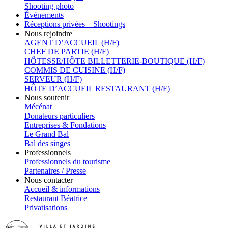
Shooting photo
Événements
Réceptions privées – Shootings
Nous rejoindre
AGENT D’ACCUEIL (H/F)
CHEF DE PARTIE (H/F)
HÔTESSE/HÔTE BILLETTERIE-BOUTIQUE (H/F)
COMMIS DE CUISINE (H/F)
SERVEUR (H/F)
HÔTE D’ACCUEIL RESTAURANT (H/F)
Nous soutenir
Mécénat
Donateurs particuliers
Entreprises & Fondations
Le Grand Bal
Bal des singes
Professionnels
Professionnels du tourisme
Partenaires / Presse
Nous contacter
Accueil & informations
Restaurant Béatrice
Privatisations