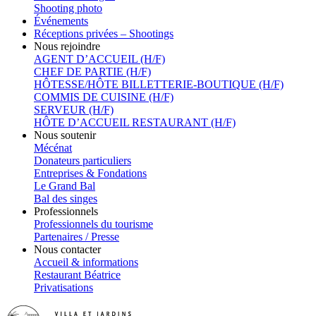
Shooting photo
Événements
Réceptions privées – Shootings
Nous rejoindre
AGENT D’ACCUEIL (H/F)
CHEF DE PARTIE (H/F)
HÔTESSE/HÔTE BILLETTERIE-BOUTIQUE (H/F)
COMMIS DE CUISINE (H/F)
SERVEUR (H/F)
HÔTE D’ACCUEIL RESTAURANT (H/F)
Nous soutenir
Mécénat
Donateurs particuliers
Entreprises & Fondations
Le Grand Bal
Bal des singes
Professionnels
Professionnels du tourisme
Partenaires / Presse
Nous contacter
Accueil & informations
Restaurant Béatrice
Privatisations