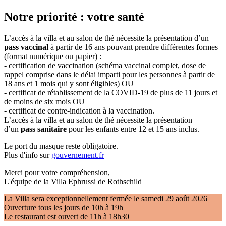
Notre priorité : votre santé
L’accès à la villa et au salon de thé nécessite la présentation d’un
pass vaccinal
à partir de 16 ans pouvant prendre différentes formes
(format numérique ou papier) :
- certification de vaccination (schéma vaccinal complet, dose de
rappel comprise dans le délai imparti pour les personnes à partir de
18 ans et 1 mois qui y sont éligibles) OU
- certificat de rétablissement de la COVID-19 de plus de 11 jours et
de moins de six mois OU
- certificat de contre-indication à la vaccination.
L’accès à la villa et au salon de thé nécessite la présentation
d’un
pass sanitaire
pour les enfants entre 12 et 15 ans inclus.
Le port du masque reste obligatoire.
Plus d'info sur
gouvernement.fr
Merci pour votre compréhension,
L'équipe de la Villa Ephrussi de Rothschild
La Villa sera exceptionnellement fermée le samedi 29 août 2026
Ouverture tous les jours de 10h à 19h
Le restaurant est ouvert de 11h à 18h30