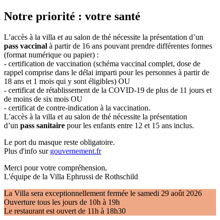
Notre priorité : votre santé
L’accès à la villa et au salon de thé nécessite la présentation d’un
pass vaccinal
à partir de 16 ans pouvant prendre différentes formes
(format numérique ou papier) :
- certification de vaccination (schéma vaccinal complet, dose de
rappel comprise dans le délai imparti pour les personnes à partir de
18 ans et 1 mois qui y sont éligibles) OU
- certificat de rétablissement de la COVID-19 de plus de 11 jours et
de moins de six mois OU
- certificat de contre-indication à la vaccination.
L’accès à la villa et au salon de thé nécessite la présentation
d’un
pass sanitaire
pour les enfants entre 12 et 15 ans inclus.
Le port du masque reste obligatoire.
Plus d'info sur
gouvernement.fr
Merci pour votre compréhension,
L'équipe de la Villa Ephrussi de Rothschild
La Villa sera exceptionnellement fermée le samedi 29 août 2026
Ouverture tous les jours de 10h à 19h
Le restaurant est ouvert de 11h à 18h30