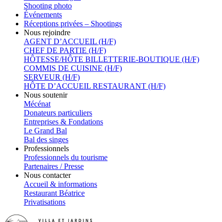
Shooting photo
Événements
Réceptions privées – Shootings
Nous rejoindre
AGENT D’ACCUEIL (H/F)
CHEF DE PARTIE (H/F)
HÔTESSE/HÔTE BILLETTERIE-BOUTIQUE (H/F)
COMMIS DE CUISINE (H/F)
SERVEUR (H/F)
HÔTE D’ACCUEIL RESTAURANT (H/F)
Nous soutenir
Mécénat
Donateurs particuliers
Entreprises & Fondations
Le Grand Bal
Bal des singes
Professionnels
Professionnels du tourisme
Partenaires / Presse
Nous contacter
Accueil & informations
Restaurant Béatrice
Privatisations